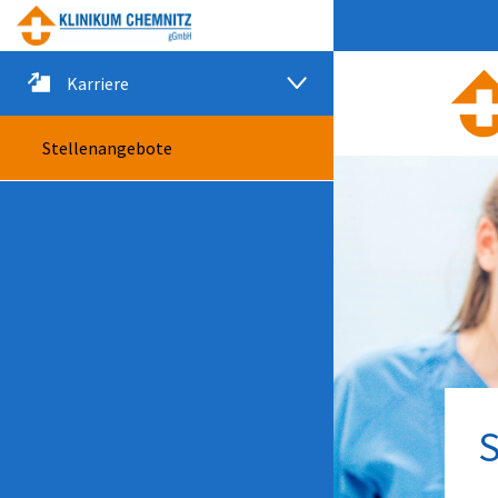
Datentabelle mit 38 Zeilen und 5 Spalten
Menügruppe
Karriere
Stellenangebote
S