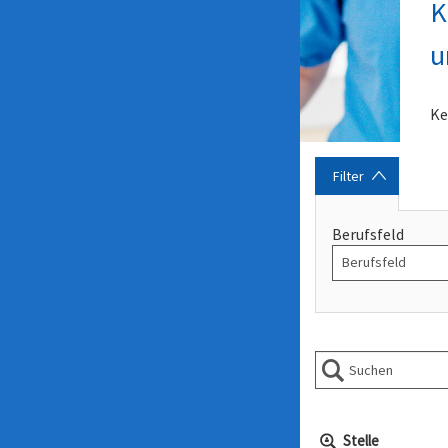
K
u
Ke
Filter
Berufsfeld
Stelle